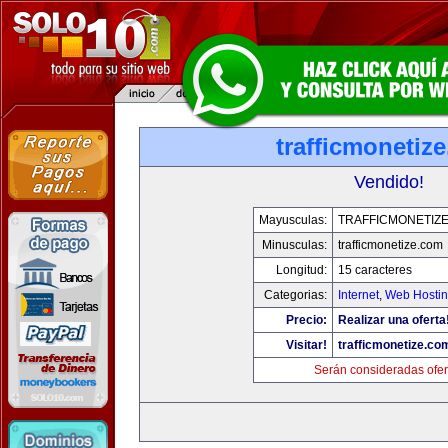
trafficmonetiz
Vendido!
Mayusculas:
TRAFFICMONETIZ
Minusculas:
trafficmonetize.com
Longitud:
15 caracteres
Categorias:
Internet
,
Web Hostin
Precio:
Realizar una oferta
Visitar!
trafficmonetize.co
Serán consideradas ofer