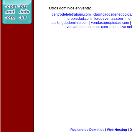
Otros dominios en venta:
centrodeteletrabajo.com
|
clasificadosdenegocios
propiedad.com
|
forodeventas.com
|
mon
parkingdedominio.com
|
vendasupropiedad.com
|
ventadebienesraices.com
|
monetizar.net
Registro de Dominios
|
Web Hosting
|
D