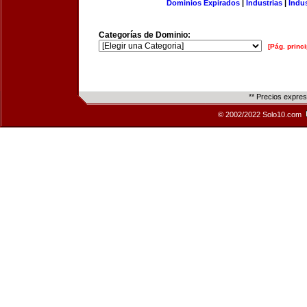
Dominios Expirados
|
Industrias
|
Indu
Categorías de Dominio:
[Pág. princi
** Precios expre
© 2002/2022 Solo10.com