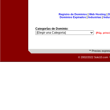
Registro de Dominios
|
Web Hosting
|
D
Dominios Expirados
|
Industrias
|
Indu
Categorías de Dominio:
[Pág. princi
** Precios expre
© 2002/2022 Solo10.com