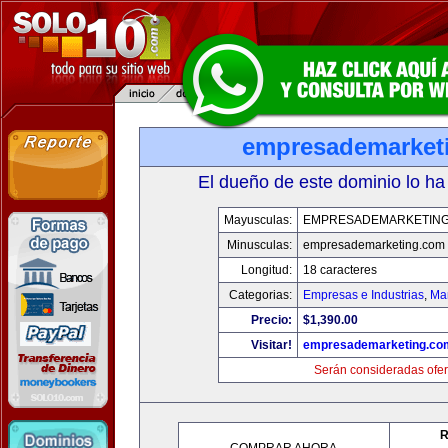
empresademarket
El dueño de este dominio lo ha
Mayusculas:
EMPRESADEMARKETIN
Minusculas:
empresademarketing.com
Longitud:
18 caracteres
Categorias:
Empresas e Industrias
,
Mar
Precio:
$1,390.00
Visitar!
empresademarketing.co
Serán consideradas ofer
R