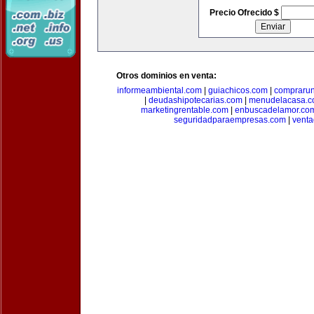
Precio Ofrecido $
Otros dominios en venta:
informeambiental.com
|
guiachicos.com
|
comprarun
|
deudashipotecarias.com
|
menudelacasa.
marketingrentable.com
|
enbuscadelamor.co
seguridadparaempresas.com
|
vent