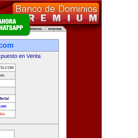
.com
 puesto en Venta
IS.COM
com
ferta!
.com
tas