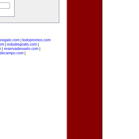
regalo.com
|
todopromos.com
com
|
estudiegratis.com
|
m
|
reservadevuelo.com
|
adecampo.com
|