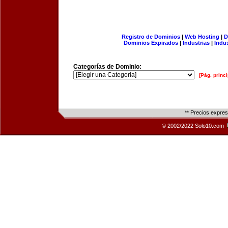
Registro de Dominios
|
Web Hosting
|
D
Dominios Expirados
|
Industrias
|
Indu
Categorías de Dominio:
[Pág. princi
** Precios expre
© 2002/2022 Solo10.com