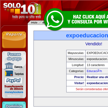
expoeducacio
Vendido!
Mayusculas:
EXPOEDUCAC
Minusculas:
expoeducacion
Longitud:
13 caracteres
Categorias:
EducaciÃ³n
Precio:
Realizar una of
Visitar!
expoeducacion
Serán consideradas ofer