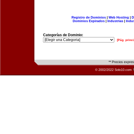
Registro de Dominios
|
Web Hosting
|
D
Dominios Expirados
|
Industrias
|
Indu
Categorías de Dominio:
[Pág. princi
** Precios expre
© 2002/2022 Solo10.com