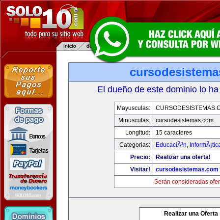
cursodesistem
El dueño de este dominio lo ha
Mayusculas:
CURSODESISTEMAS.
Minusculas:
cursodesistemas.com
Longitud:
15 caracteres
Categorias:
EducaciÃ³n
,
InformÃ¡ti
Precio:
Realizar una oferta!
Visitar!
cursodesistemas.com
Serán consideradas ofer
Realizar una Oferta