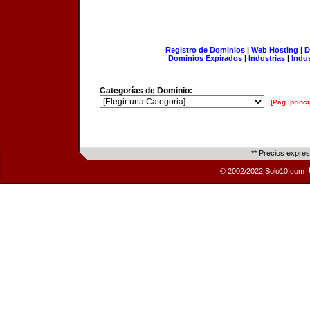
Registro de Dominios
|
Web Hosting
|
D
Dominios Expirados
|
Industrias
|
Indu
Categorías de Dominio:
[Pág. princi
** Precios expre
© 2002/2022 Solo10.com