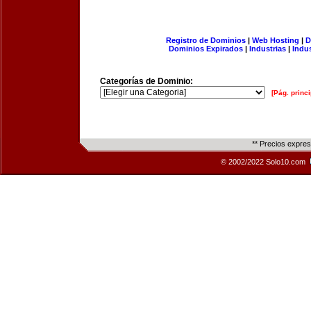
Registro de Dominios
|
Web Hosting
|
D
Dominios Expirados
|
Industrias
|
Indu
Categorías de Dominio:
[Pág. princi
** Precios expre
© 2002/2022 Solo10.com