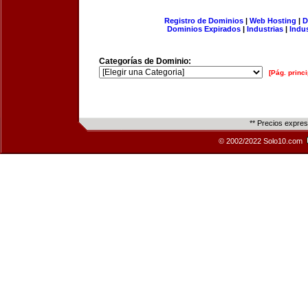
Registro de Dominios
|
Web Hosting
|
D
Dominios Expirados
|
Industrias
|
Indu
Categorías de Dominio:
[Pág. princi
** Precios expre
© 2002/2022 Solo10.com