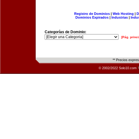
Registro de Dominios
|
Web Hosting
|
D
Dominios Expirados
|
Industrias
|
Indu
Categorías de Dominio:
[Pág. princi
** Precios expre
© 2002/2022 Solo10.com