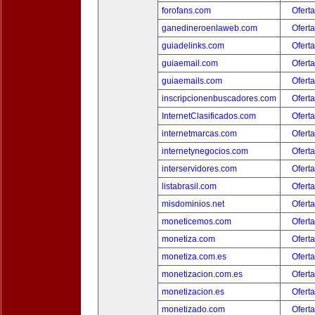
forofans.com
Oferta
ganedineroenlaweb.com
Oferta
guiadelinks.com
Oferta
guiaemail.com
Oferta
guiaemails.com
Oferta
inscripcionenbuscadores.com
Oferta
InternetClasificados.com
Oferta
internetmarcas.com
Oferta
internetynegocios.com
Oferta
interservidores.com
Oferta
listabrasil.com
Oferta
misdominios.net
Oferta
moneticemos.com
Oferta
monetiza.com
Oferta
monetiza.com.es
Oferta
monetizacion.com.es
Oferta
monetizacion.es
Oferta
monetizado.com
Oferta