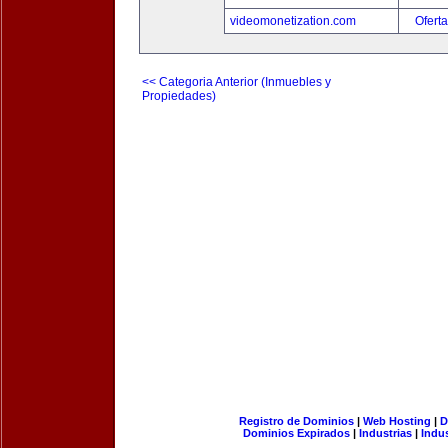
videomonetization.com
Oferta
<< Categoria Anterior (Inmuebles y
Propiedades)
Registro de Dominios
|
Web Hosting
|
D
Dominios Expirados
|
Industrias
|
Indu