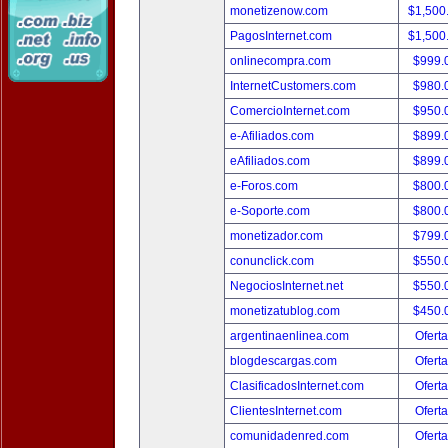
monetizenow.com
$1,500
PagosInternet.com
$1,500
onlinecompra.com
$999.
InternetCustomers.com
$980.
ComercioInternet.com
$950.
e-Afiliados.com
$899.
eAfiliados.com
$899.
e-Foros.com
$800.
e-Soporte.com
$800.
monetizador.com
$799.
conunclick.com
$550.
NegociosInternet.net
$550.
monetizatublog.com
$450.
argentinaenlinea.com
Oferta
blogdescargas.com
Oferta
ClasificadosInternet.com
Oferta
ClientesInternet.com
Oferta
comunidadenred.com
Oferta