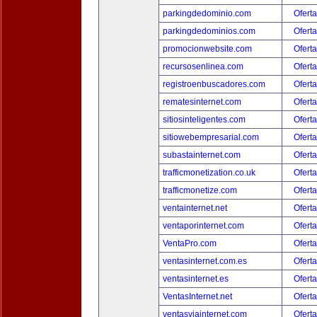
parkingdedominio.com
Oferta
parkingdedominios.com
Oferta
promocionwebsite.com
Oferta
recursosenlinea.com
Oferta
registroenbuscadores.com
Oferta
rematesinternet.com
Oferta
sitiosinteligentes.com
Oferta
sitiowebempresarial.com
Oferta
subastainternet.com
Oferta
trafficmonetization.co.uk
Oferta
trafficmonetize.com
Oferta
ventainternet.net
Oferta
ventaporinternet.com
Oferta
VentaPro.com
Oferta
ventasinternet.com.es
Oferta
ventasinternet.es
Oferta
VentasInternet.net
Oferta
ventasviainternet.com
Oferta