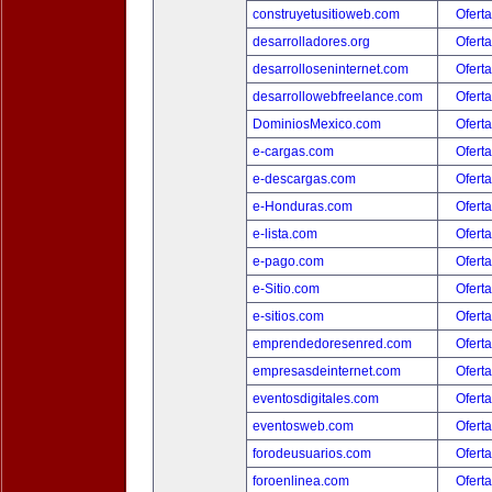
construyetusitioweb.com
Oferta
desarrolladores.org
Oferta
desarrolloseninternet.com
Oferta
desarrollowebfreelance.com
Oferta
DominiosMexico.com
Oferta
e-cargas.com
Oferta
e-descargas.com
Oferta
e-Honduras.com
Oferta
e-lista.com
Oferta
e-pago.com
Oferta
e-Sitio.com
Oferta
e-sitios.com
Oferta
emprendedoresenred.com
Oferta
empresasdeinternet.com
Oferta
eventosdigitales.com
Oferta
eventosweb.com
Oferta
forodeusuarios.com
Oferta
foroenlinea.com
Oferta