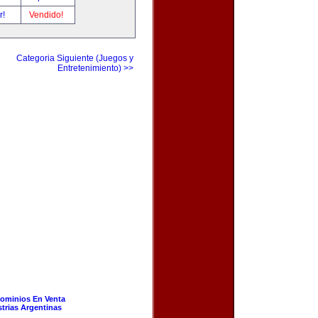
r!
Vendido!
Categoria Siguiente (Juegos y
Entretenimiento) >>
ominios En Venta
strias Argentinas