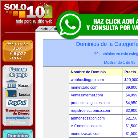
Dominios de la Categorí
99 dominios en esta categ
Mostrando 1 de 99
Nombre de Dominio
Precio
webhostingpro.com
$20,00
monetizalo.com
$9,800
VentasInternet.com
$4,999
productosdigitales.com
$4,950
registroelectronico.com
$2,900
admonetization.com
$2,150
e-Contenidos.com
$1,500
monetizacao.com
$1,500